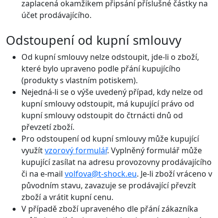
zaplacená okamžikem připsání příslušné částky na
účet prodávajícího.
Odstoupení od kupní smlouvy
Od kupní smlouvy nelze odstoupit, jde-li o zboží,
které bylo upraveno podle přání kupujícího
(produkty s vlastním potiskem).
Nejedná-li se o výše uvedený případ, kdy nelze od
kupní smlouvy odstoupit, má kupující právo od
kupní smlouvy odstoupit do čtrnácti dnů od
převzetí zboží.
Pro odstoupení od kupní smlouvy může kupující
využít
vzorový formulář
. Vyplněný formulář může
kupující zasílat na adresu provozovny prodávajícího
či na e-mail
volfova@t-shock.eu
. Je-li zboží vráceno v
původním stavu, zavazuje se prodávající převzít
zboží a vrátit kupní cenu.
V případě zboží upraveného dle přání zákazníka