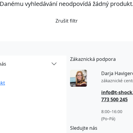
Danému vyhledávání neodpovídá žádný produkt
Zrušit filtr
Zákaznická podpora
nás
Darja Haviger
zákaznické cen
kt
info@t-shock
773 500 245
8:00–16:00
(Po–Pá)
Sledujte nás