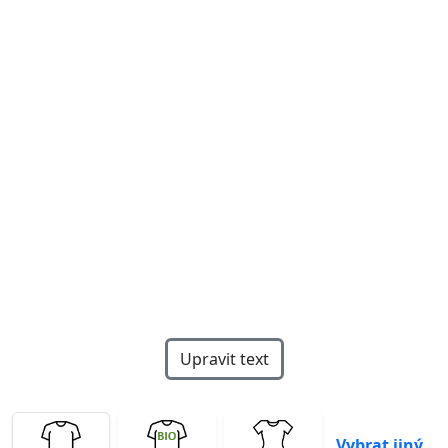
Previous
Next
Upravit text
Vybrat jiný