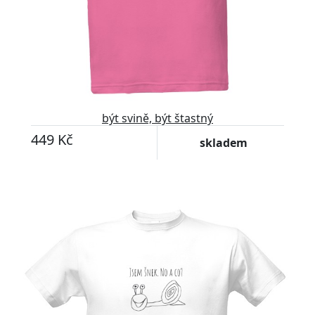
být svině, být štastný
449 Kč
skladem
Upravitelný text