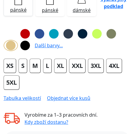
podklad
pánské
pánské
dámské
Další barvy...
XS
S
M
L
XL
XXL
3XL
4XL
5XL
Tabulka velikostí
Objednat více kusů
Vyrobíme za
1–3 pracovních dní
.
Kdy zboží dostanu?