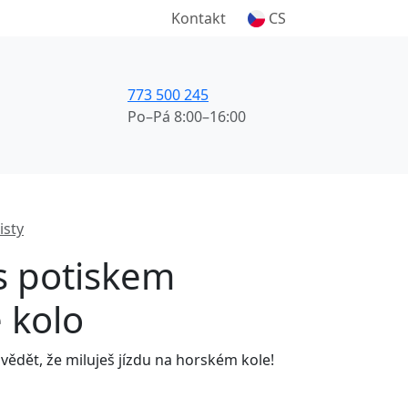
Kontakt
CS
773 500 245
Po–Pá 8:00–16:00
isty
 s potiskem
 kolo
vědět, že miluješ jízdu na horském kole!