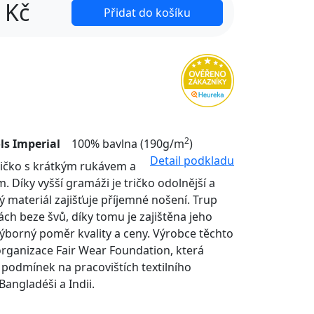
Kč
Přidat do košíku
2
ls Imperial
100% bavlna (190g/m
)
Detail podkladu
tričko s krátkým rukávem a
. Díky vyšší gramáži je tričko odolnější a
ý materiál zajišťuje příjemné nošení. Trup
nách beze švů, díky tomu je zajištěna jeho
Výborný poměr kvality a ceny. Výrobce těchto
organizace Fair Wear Foundation, která
í podmínek na pracovištích textilního
Bangladéši a Indii.