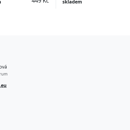
449 Kč
m
skladem
ová
trum
.eu