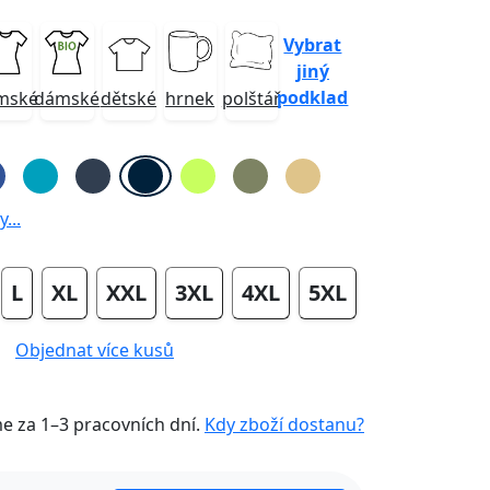
Vybrat
jiný
podklad
mské
dámské
dětské
hrnek
polštář
...
L
XL
XXL
3XL
4XL
5XL
Objednat více kusů
me za
1–3 pracovních dní
.
Kdy zboží dostanu?