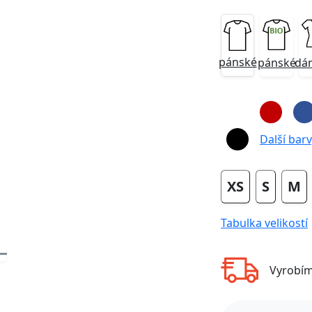
pánské
pánské
dá
Next
Další barvy
XS
S
M
Tabulka velikostí
Vyrobí