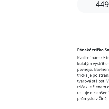
449
Pánské tričko So
Kvalitní pánské 
kulatým výstřihem
pevnější. Bavlněn
trička je po stra
tvarová stálost. 
triček je členem 
usiluje o zlepšen
průmyslu v Číně, 