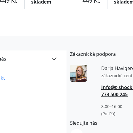
449 Kč
449 Kč
skladem
sklade
Zákaznická podpora
nás
Darja Haviger
zákaznické cen
kt
info@t-shock
773 500 245
8:00–16:00
(Po–Pá)
Sledujte nás