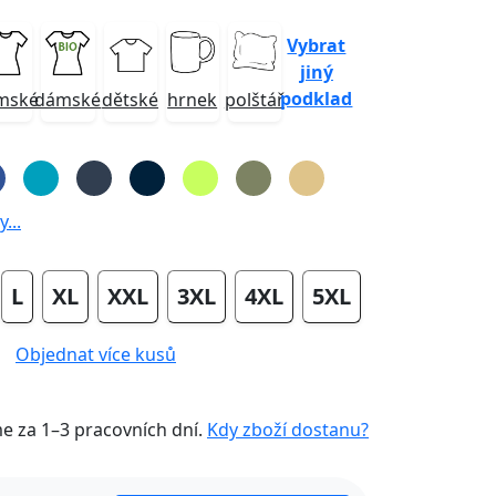
Vybrat
jiný
podklad
mské
dámské
dětské
hrnek
polštář
...
L
XL
XXL
3XL
4XL
5XL
Objednat více kusů
me za
1–3 pracovních dní
.
Kdy zboží dostanu?