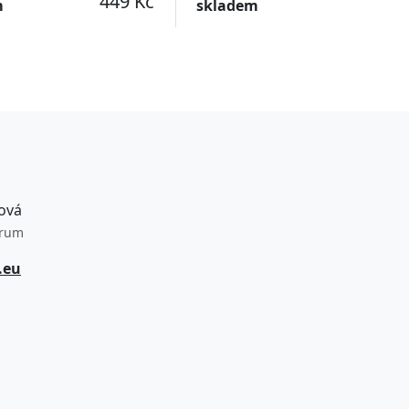
449 Kč
m
skladem
ová
trum
.eu