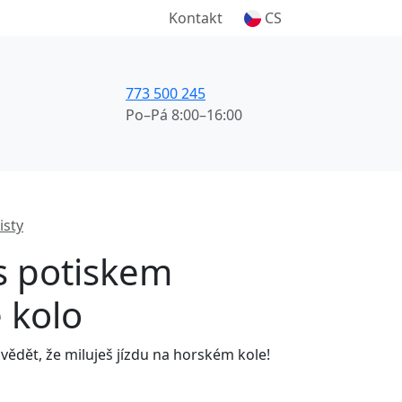
Kontakt
CS
773 500 245
Po–Pá 8:00–16:00
isty
 s potiskem
 kolo
vědět, že miluješ jízdu na horském kole!