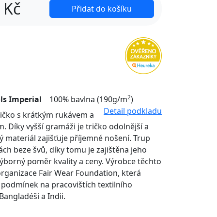
Kč
Přidat do košíku
2
ls Imperial
100% bavlna (190g/m
)
Detail podkladu
tričko s krátkým rukávem a
. Díky vyšší gramáži je tričko odolnější a
ý materiál zajišťuje příjemné nošení. Trup
nách beze švů, díky tomu je zajištěna jeho
Výborný poměr kvality a ceny. Výrobce těchto
organizace Fair Wear Foundation, která
í podmínek na pracovištích textilního
Bangladéši a Indii.