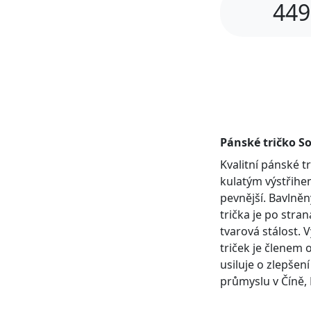
449
Pánské tričko So
Kvalitní pánské 
kulatým výstřihem
pevnější. Bavlněn
trička je po stra
tvarová stálost. 
triček je členem 
usiluje o zlepšen
průmyslu v Číně, 