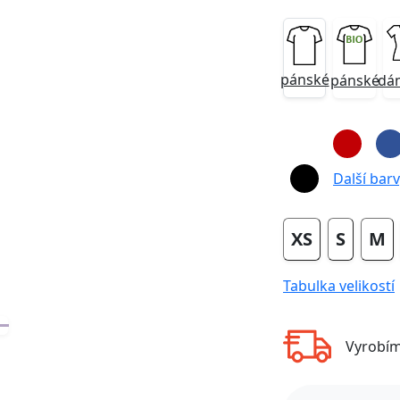
pánské
pánské
dá
Next
Další barvy
XS
S
M
Tabulka velikostí
Vyrobí