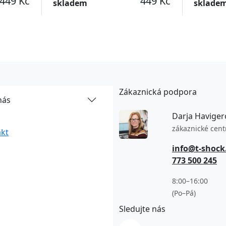
449 Kč
449 Kč
skladem
sklade
Zákaznická podpora
nás
Darja Haviger
zákaznické cen
kt
info@t-shock
773 500 245
8:00–16:00
(Po–Pá)
Sledujte nás