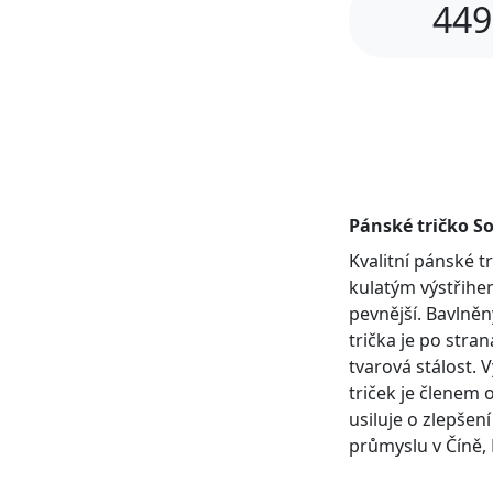
449
Pánské tričko So
Kvalitní pánské 
kulatým výstřihem
pevnější. Bavlněn
trička je po stra
tvarová stálost. 
triček je členem 
usiluje o zlepšen
průmyslu v Číně, 