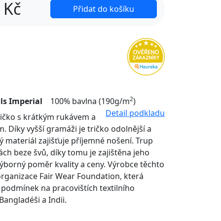
Kč
Přidat do košíku
2
ls Imperial
100% bavlna (190g/m
)
Detail podkladu
tričko s krátkým rukávem a
. Díky vyšší gramáži je tričko odolnější a
ý materiál zajišťuje příjemné nošení. Trup
nách beze švů, díky tomu je zajištěna jeho
Výborný poměr kvality a ceny. Výrobce těchto
organizace Fair Wear Foundation, která
í podmínek na pracovištích textilního
Bangladéši a Indii.