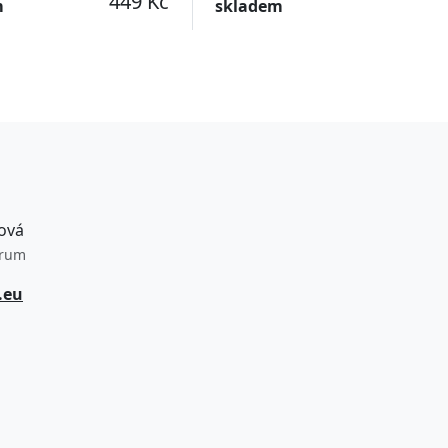
449 Kč
m
skladem
ová
trum
.eu