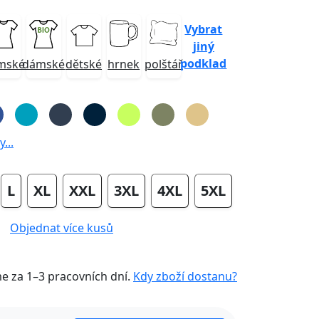
Vybrat
jiný
podklad
mské
dámské
dětské
hrnek
polštář
...
L
XL
XXL
3XL
4XL
5XL
Objednat více kusů
me za
1–3 pracovních dní
.
Kdy zboží dostanu?