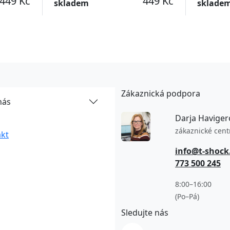
449 Kč
449 Kč
skladem
sklade
Zákaznická podpora
nás
Darja Haviger
zákaznické cen
kt
info@t-shock
773 500 245
8:00–16:00
(Po–Pá)
Sledujte nás