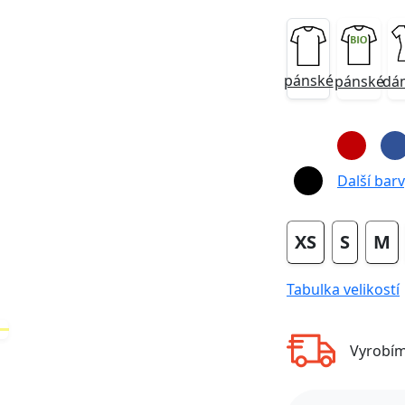
pánské
pánské
dá
Next
Další barvy
XS
S
M
Tabulka velikostí
Vyrobí