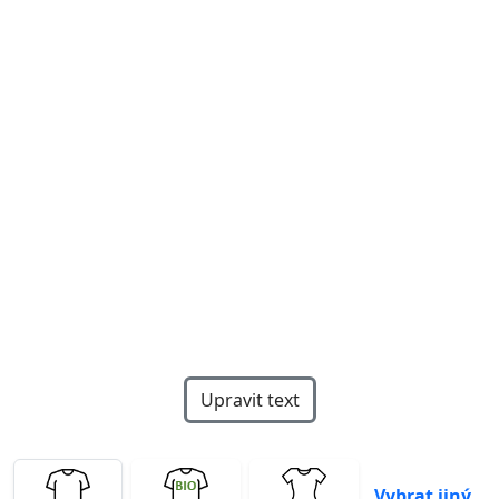
Previous
Next
Upravit text
Vybrat jiný