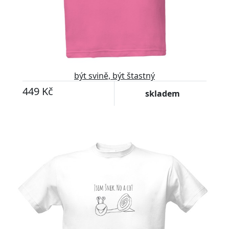
být svině, být štastný
449 Kč
skladem
Upravitelný text