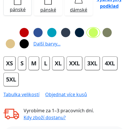
podklad
pánské
pánské
dámské
Další barvy...
XS
S
M
L
XL
XXL
3XL
4XL
5XL
Tabulka velikostí
Objednat více kusů
Vyrobíme za
1–3 pracovních dní
.
Kdy zboží dostanu?